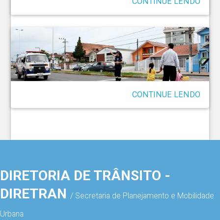
II Correndo do AVC 10KM
CONTINUE LENDO
Projeto Agente Mirim
CONTINUE LENDO
DIRETORIA DE TRÂNSITO -
DIRETRAN
/ Secretaria de Planejamento e Mobilidade
Urbana