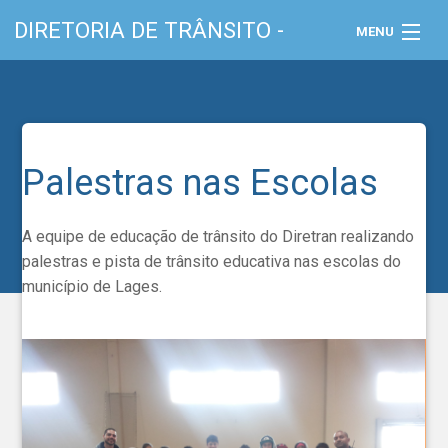
DIRETORIA DE TRÂNSITO -
MENU
DIRETRAN
DAT
/ Secretaria de Planejamento e
Rotas
Mobilidade Urbana
Palestras nas Escolas
Notícias
A equipe de educação de trânsito do Diretran realizando
palestras e pista de trânsito educativa nas escolas do
Downloads
município de Lages.
Transparência
Contato e Solicitações